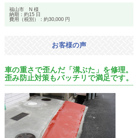
福山市 N 様
納期：約15 日
費用（税別）：約30,000 円
お客様の声
車の重さで歪んだ「溝ぶた」を修理。
歪み防止対策もバッチリで満足です。